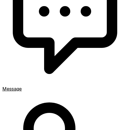
Message