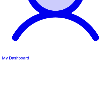
My Dashboard