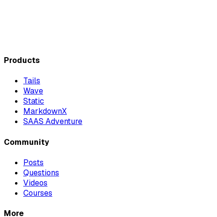
Products
Tails
Wave
Static
MarkdownX
SAAS Adventure
Community
Posts
Questions
Videos
Courses
More