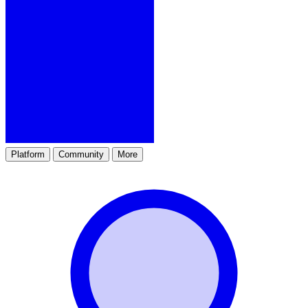
Platform
Community
More