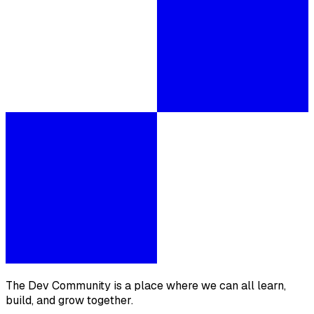
The Dev Community is a place where we can all learn,
build, and grow together.