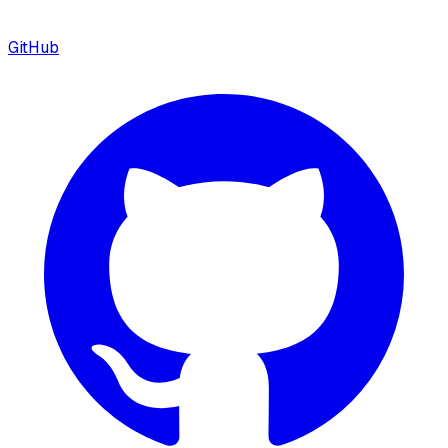
GitHub