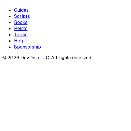
Guides
Scripts
Books
Points
Terms
Help
Sponsorship
© 2026 DevDojo LLC. All rights reserved.